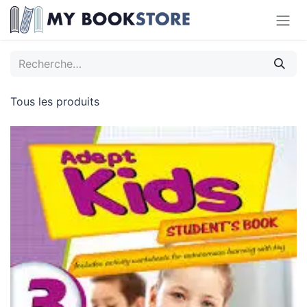
Se rendre au contenu
Tous les produits