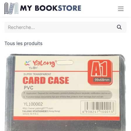
Se rendre au contenu
Tous les produits