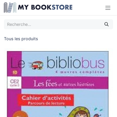
Se rendre au contenu
Tous les produits