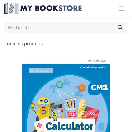
Se rendre au contenu
Tous les produits