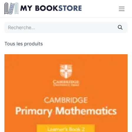
Se rendre au contenu
Tous les produits