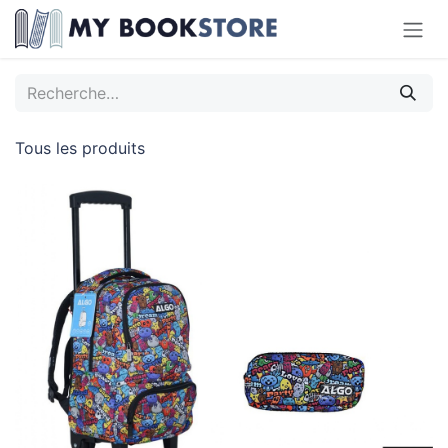
Se rendre au contenu
Tous les produits