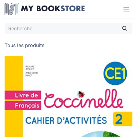
Se rendre au contenu
Tous les produits