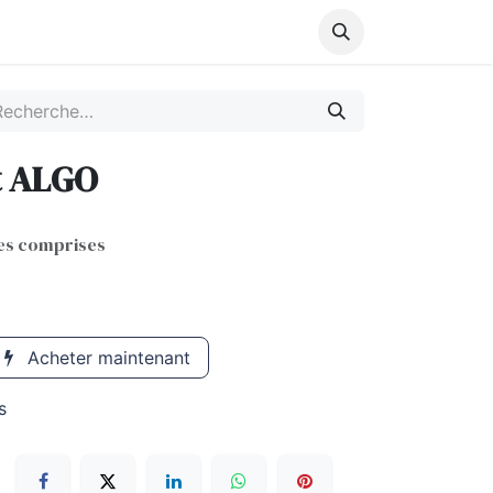
de Bureau
Jeux éducatifs
Sacs & Cartable
Nos produit
t ALGO
es comprises
Acheter maintenant
s