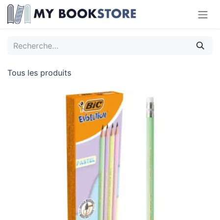
Se rendre au contenu
Tous les produits