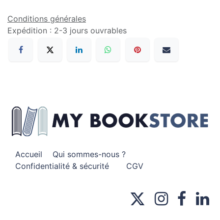
CROQUE FEUILLE CE2 PACK
370,00
DH
Toutes taxes comprises