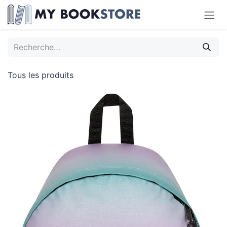
Se rendre au contenu
Tous les produits